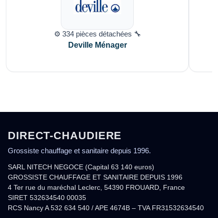
⚙️ 334 pièces détachées 🔧
Deville Ménager
DIRECT-CHAUDIERE
Grossiste chauffage et sanitaire depuis 1996.
SARL NITECH NEGOCE (Capital 63 140 euros)
GROSSISTE CHAUFFAGE ET SANITAIRE DEPUIS 1996
4 Ter rue du maréchal Leclerc, 54390 FROUARD, France
SIRET 532634540 00035
RCS Nancy A 532 634 540 / APE 4674B – TVA FR31532634540