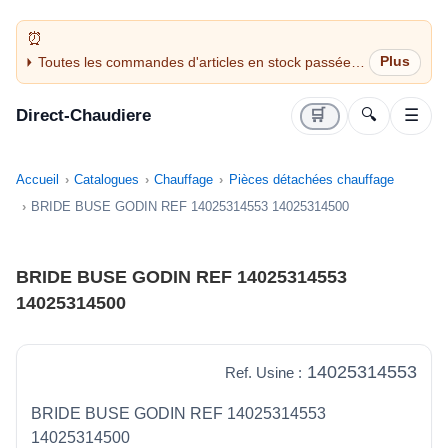
Toutes les commandes d'articles en stock passées
avant 14H sont expédiées le jour même (jours
ouvrés)
Direct-Chaudiere
🛒
🔍
☰
Accueil
Catalogues
Chauffage
Pièces détachées chauffage
BRIDE BUSE GODIN REF 14025314553 14025314500
BRIDE BUSE GODIN REF 14025314553
14025314500
14025314553
Ref. Usine :
BRIDE BUSE GODIN REF 14025314553
14025314500