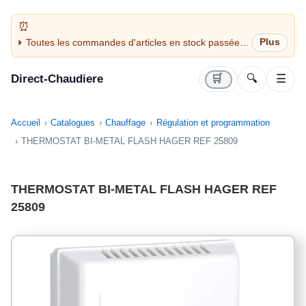
Toutes les commandes d'articles en stock passées
avant 14H sont expédiées le jour même (jours
ouvrés)
Direct-Chaudiere
🛒
🔍
☰
Accueil
Catalogues
Chauffage
Régulation et programmation
THERMOSTAT BI-METAL FLASH HAGER REF 25809
THERMOSTAT BI-METAL FLASH HAGER REF
25809