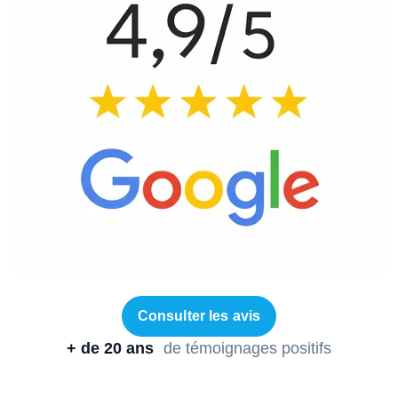
Consulter les avis
+ de 20 ans
de témoignages positifs