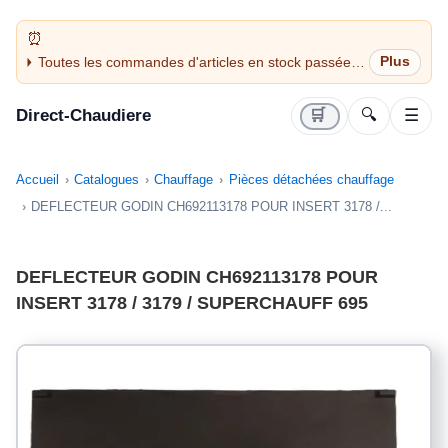
Toutes les commandes d'articles en stock passées
avant 14H sont expédiées le jour même (jours
ouvrés)
Direct-Chaudiere
🛒
🔍
☰
Accueil
Catalogues
Chauffage
Pièces détachées chauffage
DEFLECTEUR GODIN CH692113178 POUR INSERT 3178 /...
DEFLECTEUR GODIN CH692113178 POUR
INSERT 3178 / 3179 / SUPERCHAUFF 695