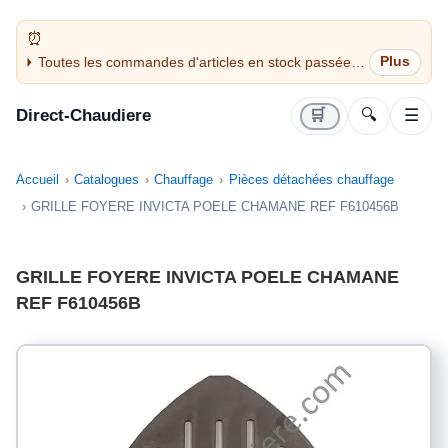
Toutes les commandes d'articles en stock passées
avant 14H sont expédiées le jour même (jours
ouvrés)
Direct-Chaudiere
🛒
🔍
☰
Accueil
Catalogues
Chauffage
Pièces détachées chauffage
GRILLE FOYERE INVICTA POELE CHAMANE REF F610456B
GRILLE FOYERE INVICTA POELE CHAMANE
REF F610456B