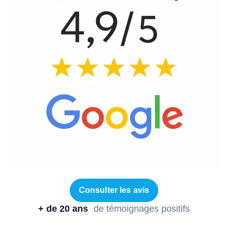
Consulter les avis
+ de 20 ans
de témoignages positifs