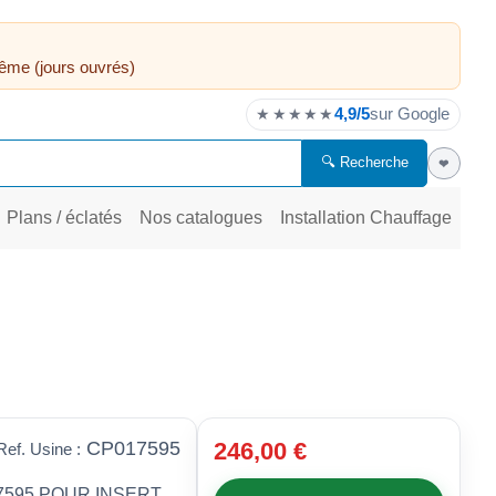
ême (jours ouvrés)
4,9/5
sur Google
★★★★★
🔍 Recherche
❤
Plans / éclatés
Nos catalogues
Installation Chauffage
CP017595
246,00 €
Ref. Usine :
7595 POUR INSERT