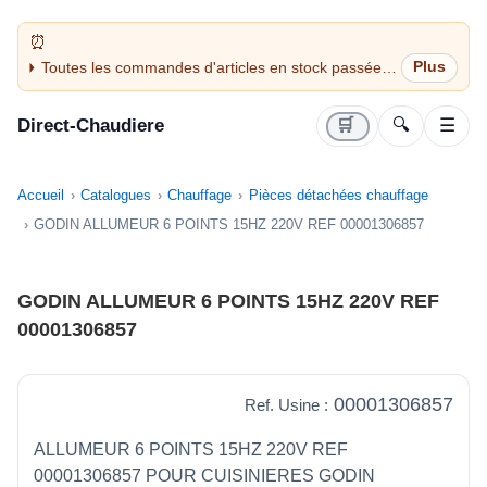
Toutes les commandes d'articles en stock passées
avant 14H sont expédiées le jour même (jours
ouvrés)
Direct-Chaudiere
🛒
🔍
☰
Accueil
Catalogues
Chauffage
Pièces détachées chauffage
GODIN ALLUMEUR 6 POINTS 15HZ 220V REF 00001306857
GODIN ALLUMEUR 6 POINTS 15HZ 220V REF
00001306857
00001306857
Ref. Usine :
ALLUMEUR 6 POINTS 15HZ 220V REF
00001306857 POUR CUISINIERES GODIN