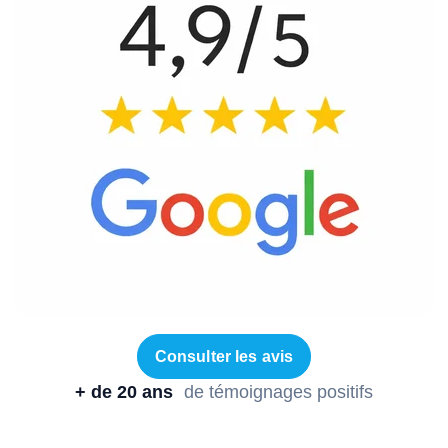
Consulter les avis
+ de 20 ans
de témoignages positifs