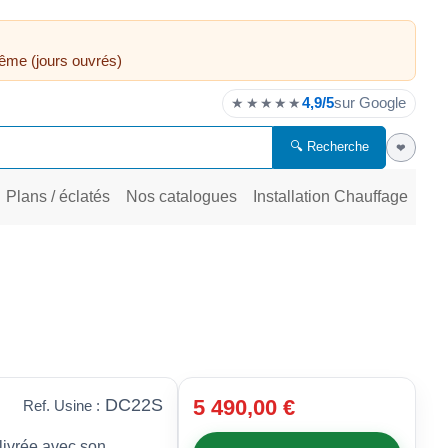
ême (jours ouvrés)
4,9/5
sur Google
★★★★★
🔍 Recherche
❤
Plans / éclatés
Nos catalogues
Installation Chauffage
DC22S
5 490,00 €
Ref. Usine :
ivrée avec son