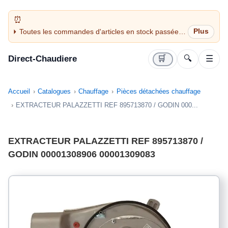
Toutes les commandes d'articles en stock passées
avant 14H sont expédiées le jour même (jours
ouvrés)
Direct-Chaudiere
🛒
🔍
☰
Accueil
Catalogues
Chauffage
Pièces détachées chauffage
EXTRACTEUR PALAZZETTI REF 895713870 / GODIN 000...
EXTRACTEUR PALAZZETTI REF 895713870 /
GODIN 00001308906 00001309083