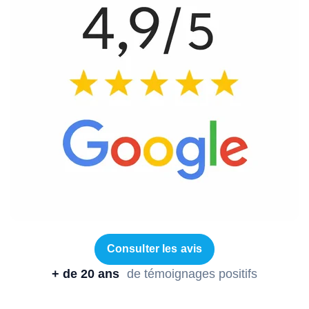
Consulter les avis
+ de 20 ans
de témoignages positifs