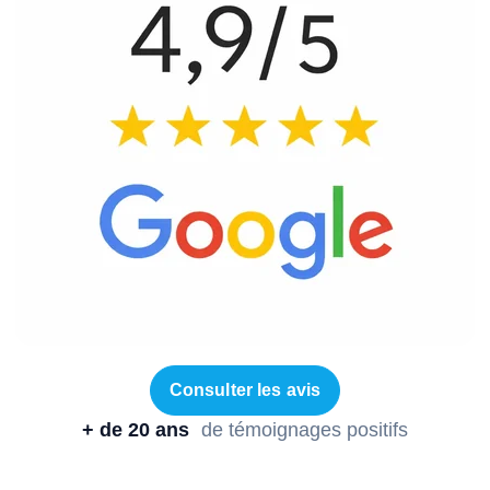
Consulter les avis
+ de 20 ans
de témoignages positifs