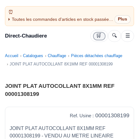
Toutes les commandes d'articles en stock passées
avant 14H sont expédiées le jour même (jours
ouvrés)
Direct-Chaudiere
🛒
🔍
☰
Accueil
Catalogues
Chauffage
Pièces détachées chauffage
JOINT PLAT AUTOCOLLANT 8X1MM REF 00001308199
JOINT PLAT AUTOCOLLANT 8X1MM REF
00001308199
00001308199
Ref. Usine :
JOINT PLAT AUTOCOLLANT 8X1MM REF
00001308199 - VENDU AU METRE LINEAIRE