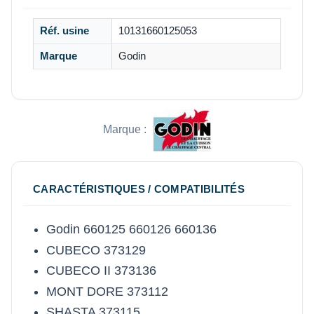
Réf. usine
10131660125053
Marque
Godin
Marque :
CARACTÉRISTIQUES / COMPATIBILITÉS
Godin 660125 660126 660136
CUBECO 373129
CUBECO II 373136
MONT DORE 373112
SHASTA 373115