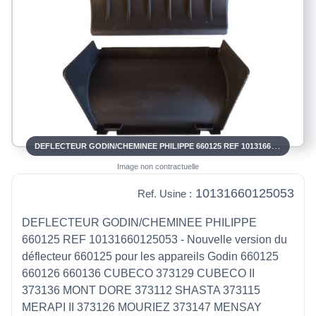
DEFLECTEUR GODIN/CHEMINEE PHILIPPE 660125 REF 10131660125053
Image non contractuelle
10131660125053
Ref. Usine :
DEFLECTEUR GODIN/CHEMINEE PHILIPPE
660125 REF 10131660125053 - Nouvelle version du
déflecteur 660125 pour les appareils Godin 660125
660126 660136 CUBECO 373129 CUBECO II
373136 MONT DORE 373112 SHASTA 373115
MERAPI II 373126 MOURIEZ 373147 MENSAY