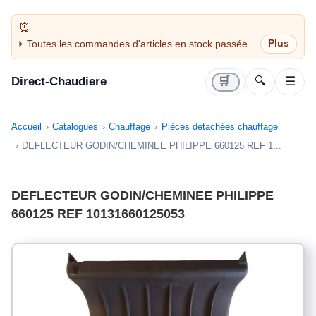
Toutes les commandes d'articles en stock passées
avant 14H sont expédiées le jour même (jours
ouvrés)
Direct-Chaudiere
🛒
🔍
☰
Accueil
Catalogues
Chauffage
Pièces détachées chauffage
DEFLECTEUR GODIN/CHEMINEE PHILIPPE 660125 REF 1...
DEFLECTEUR GODIN/CHEMINEE PHILIPPE
660125 REF 10131660125053