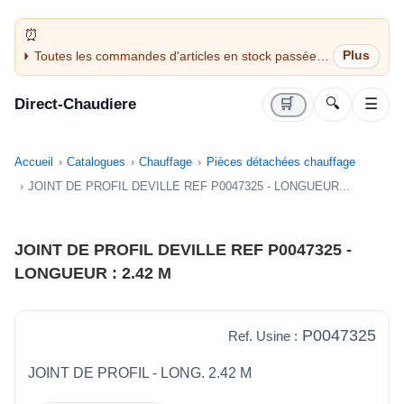
Toutes les commandes d'articles en stock passées
avant 14H sont expédiées le jour même (jours
ouvrés)
Direct-Chaudiere
🛒
🔍
☰
Accueil
Catalogues
Chauffage
Pièces détachées chauffage
JOINT DE PROFIL DEVILLE REF P0047325 - LONGUEUR...
JOINT DE PROFIL DEVILLE REF P0047325 -
LONGUEUR : 2.42 M
P0047325
Ref. Usine :
JOINT DE PROFIL - LONG. 2.42 M