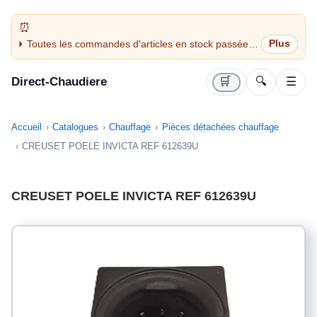
Toutes les commandes d'articles en stock passées
avant 14H sont expédiées le jour même (jours
ouvrés)
Direct-Chaudiere
🛒
🔍
☰
Accueil
Catalogues
Chauffage
Pièces détachées chauffage
CREUSET POELE INVICTA REF 612639U
CREUSET POELE INVICTA REF 612639U