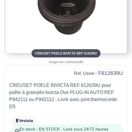
CREUSET POELE INVICTA REF 612639U
Image non contractuelle
F612639U
Ref. Usine :
CREUSET POELE INVICTA REF 612639U pour
poêle à granulés Invicta Ove PLUG-IN AUTO REF
P942111 ou P942112 - Livré avec joint thermocorde
D5
Invicta
En stock : EN STOCK : Livré sous 24/72 heures