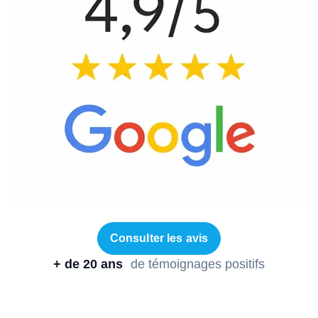
Consulter les avis
+ de 20 ans
de témoignages positifs