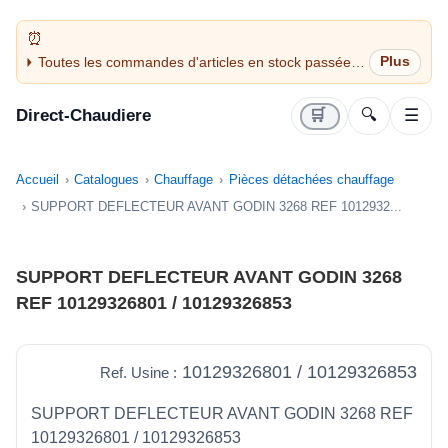
Toutes les commandes d'articles en stock passées
avant 14H sont expédiées le jour même (jours
ouvrés)
Direct-Chaudiere
🛒
🔍
☰
Accueil
Catalogues
Chauffage
Pièces détachées chauffage
SUPPORT DEFLECTEUR AVANT GODIN 3268 REF 1012932...
SUPPORT DEFLECTEUR AVANT GODIN 3268
REF 10129326801 / 10129326853
10129326801 / 10129326853
Ref. Usine :
SUPPORT DEFLECTEUR AVANT GODIN 3268 REF
10129326801 / 10129326853