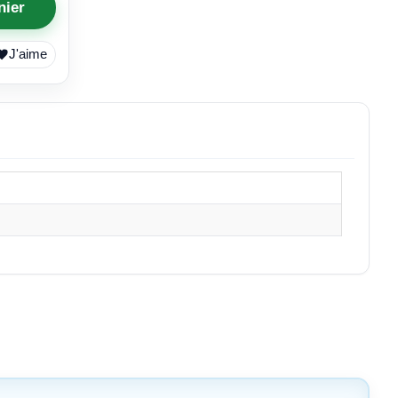
nier
J'aime