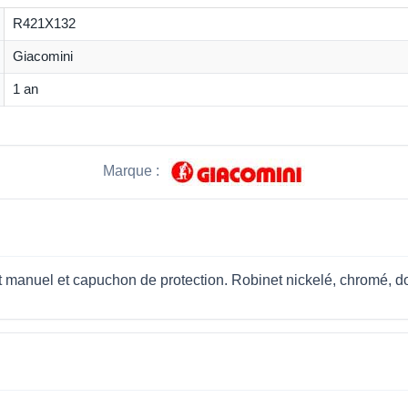
R421X132
Giacomini
1 an
Marque :
t manuel et capuchon de protection. Robinet nickelé, chromé, do