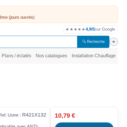
ême (jours ouvrés)
4,9/5
sur Google
★★★★★
🔍 Recherche
❤
Plans / éclatés
Nos catalogues
Installation Chauffage
R421X132
10,79 €
Ref. Usine :
atisable avec ANTI-