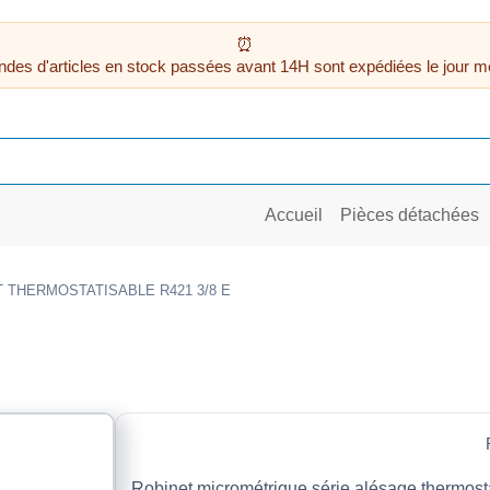
des d'articles en stock passées avant 14H sont expédiées le jour m
Accueil
Pièces détachées
 THERMOSTATISABLE R421 3/8 E
Robinet micrométrique série alésage thermost