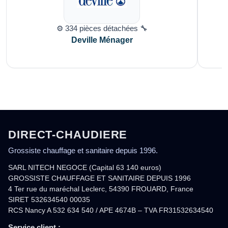
⚙️ 334 pièces détachées 🔧
Deville Ménager
DIRECT-CHAUDIERE
Grossiste chauffage et sanitaire depuis 1996.
SARL NITECH NEGOCE (Capital 63 140 euros)
GROSSISTE CHAUFFAGE ET SANITAIRE DEPUIS 1996
4 Ter rue du maréchal Leclerc, 54390 FROUARD, France
SIRET 532634540 00035
RCS Nancy A 532 634 540 / APE 4674B – TVA FR31532634540
Service client :