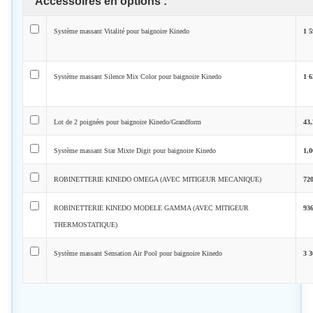
Accessoires en options :
Système massant Vitalité pour baignoire Kinedo
1 
Système massant Silence Mix Color pour baignoire Kinedo
1 
Lot de 2 poignées pour baignoire Kinedo/Grandform
43
Système massant Star Mixte Digit pour baignoire Kinedo
1,
ROBINETTERIE KINEDO OMEGA (AVEC MITIGEUR MECANIQUE)
72
ROBINETTERIE KINEDO MODELE GAMMA (AVEC MITIGEUR
93
THERMOSTATIQUE)
Système massant Sensation Air Pool pour baignoire Kinedo
3 