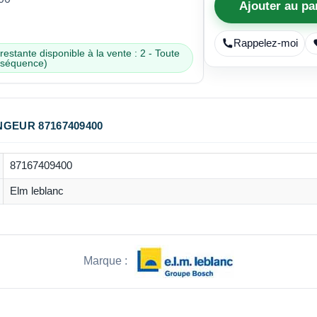
Ajouter au pa
Rappelez-moi
estante disponible à la vente : 2 - Toute
nséquence)
GEUR 87167409400
87167409400
Elm leblanc
Marque :