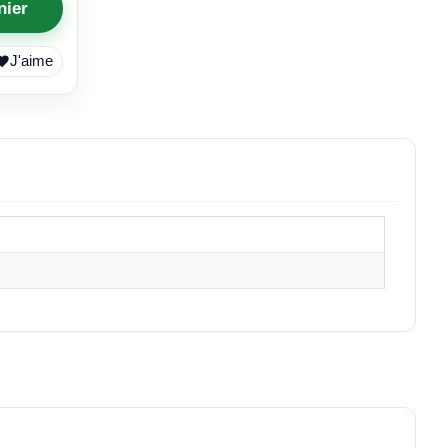
nier
J'aime