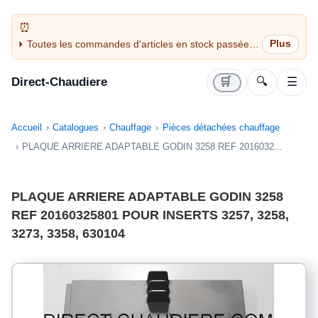
Toutes les commandes d'articles en stock passées
avant 14H sont expédiées le jour même (jours
ouvrés)
Direct-Chaudiere
🛒
🔍
☰
Accueil
Catalogues
Chauffage
Pièces détachées chauffage
PLAQUE ARRIERE ADAPTABLE GODIN 3258 REF 2016032...
PLAQUE ARRIERE ADAPTABLE GODIN 3258
REF 20160325801 POUR INSERTS 3257, 3258,
3273, 3358, 630104