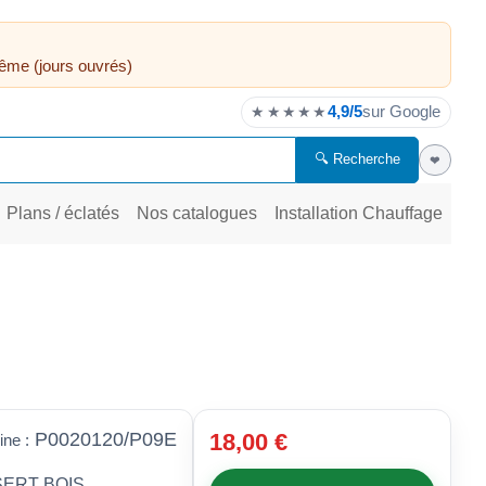
ême (jours ouvrés)
4,9/5
sur Google
★★★★★
🔍 Recherche
❤
Plans / éclatés
Nos catalogues
Installation Chauffage
P0020120/P09E
18,00 €
ine :
NSERT BOIS