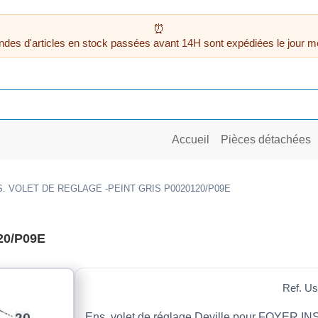
des d'articles en stock passées avant 14H sont expédiées le jour m
Accueil
Pièces détachées
. VOLET DE REGLAGE -PEINT GRIS P0020120/P09E
20/P09E
Ref. Us
Ens. volet de réglage Deville pour FOYER I