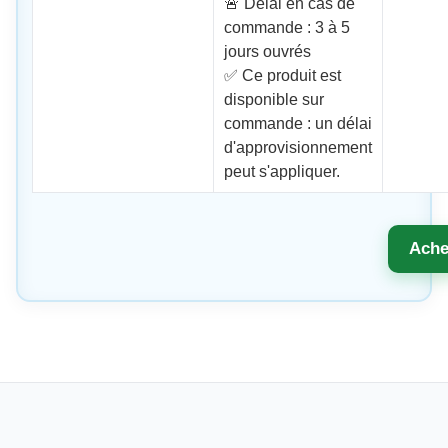
🚨 Délai en cas de
commande : 3 à 5
jours ouvrés
✅ Ce produit est
disponible sur
commande : un délai
d'approvisionnement
peut s'appliquer.
Ache