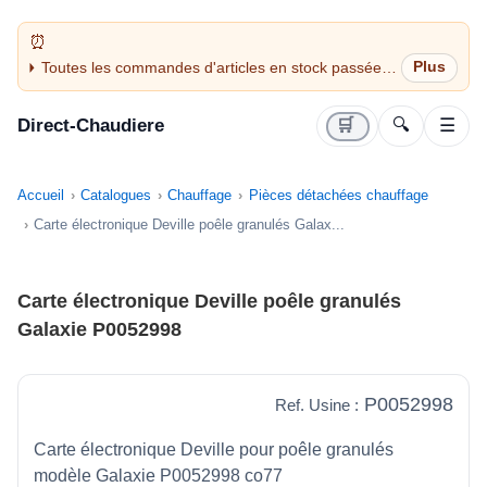
Toutes les commandes d'articles en stock passées
avant 14H sont expédiées le jour même (jours
ouvrés)
Direct-Chaudiere
🛒
🔍
☰
Accueil
Catalogues
Chauffage
Pièces détachées chauffage
Carte électronique Deville poêle granulés Galax...
Carte électronique Deville poêle granulés
Galaxie P0052998
P0052998
Ref. Usine :
Carte électronique Deville pour poêle granulés
modèle Galaxie P0052998 co77