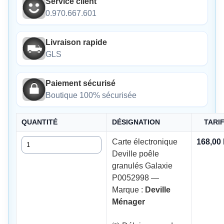
Service client
0.970.667.601
Livraison rapide
GLS
Paiement sécurisé
Boutique 100% sécurisée
QUANTITÉ
DÉSIGNATION
TARI
Quantité
Carte électronique
168,00
Deville poêle
granulés Galaxie
P0052998 —
Marque :
Deville
Ménager