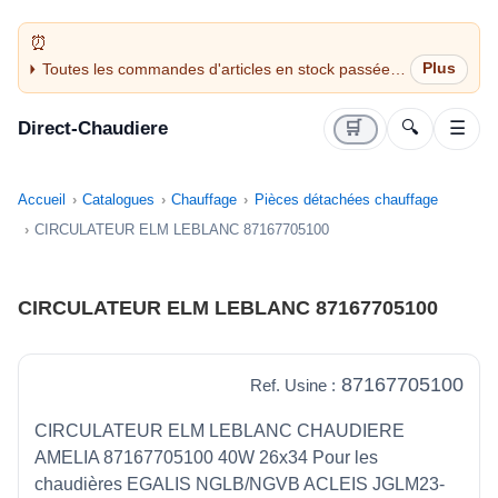
Toutes les commandes d'articles en stock passées
avant 14H sont expédiées le jour même (jours
ouvrés)
Direct-Chaudiere
🛒
🔍
☰
Accueil
Catalogues
Chauffage
Pièces détachées chauffage
CIRCULATEUR ELM LEBLANC 87167705100
CIRCULATEUR ELM LEBLANC 87167705100
87167705100
Ref. Usine :
CIRCULATEUR ELM LEBLANC CHAUDIERE
AMELIA 87167705100 40W 26x34 Pour les
chaudières EGALIS NGLB/NGVB ACLEIS JGLM23-