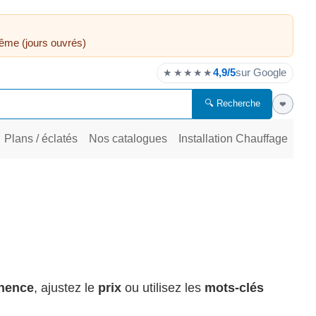
ême (jours ouvrés)
4,9/5
sur Google
★★★★★
🔍 Recherche
❤
Plans / éclatés
Nos catalogues
Installation Chauffage
inence
, ajustez le
prix
ou utilisez les
mots-clés