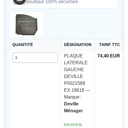
Boutique 100% sécurisée
QUANTITÉ
DÉSIGNATION
TARIF TTC
Quantité
PLAQUE
74,40 EUR
LATERALE
GAUCHE
DEVILLE
P0021589
EX 18618 —
Marque :
Deville
Ménager
EN STOCK :