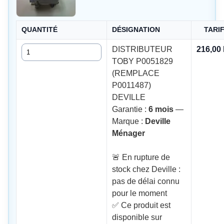
QUANTITÉ
DÉSIGNATION
TARI
Quantité
DISTRIBUTEUR
216,00
TOBY P0051829
(REMPLACE
P0011487)
DEVILLE
Garantie :
6 mois
—
Marque :
Deville
Ménager
🚨 En rupture de
stock chez Deville :
pas de délai connu
pour le moment
✅ Ce produit est
disponible sur