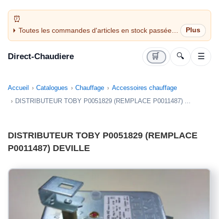
Toutes les commandes d'articles en stock passées
avant 14H sont expédiées le jour même (jours
ouvrés)
Direct-Chaudiere
🛒
🔍
☰
Accueil
Catalogues
Chauffage
Accessoires chauffage
DISTRIBUTEUR TOBY P0051829 (REMPLACE P0011487) ...
DISTRIBUTEUR TOBY P0051829 (REMPLACE
P0011487) DEVILLE