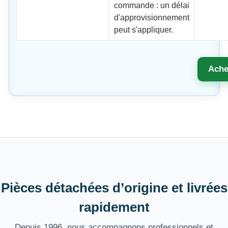
commande : un délai
d'approvisionnement
peut s'appliquer.
Ache
Pièces détachées d’origine et livrées
rapidement
Depuis 1996, nous accompagnons professionnels et