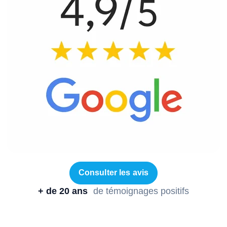
Consulter les avis
+ de 20 ans
de témoignages positifs