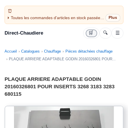
Toutes les commandes d'articles en stock passées
avant 14H sont expédiées le jour même (jours
ouvrés)
Direct-Chaudiere
🛒
🔍
☰
Accueil
Catalogues
Chauffage
Pièces détachées chauffage
PLAQUE ARRIERE ADAPTABLE GODIN 20160326801 POUR...
PLAQUE ARRIERE ADAPTABLE GODIN
20160326801 POUR INSERTS 3268 3183 3283
680115