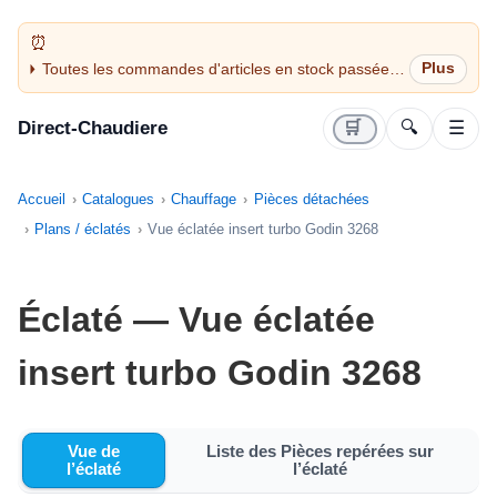
Toutes les commandes d'articles en stock passées
avant 14H sont expédiées le jour même (jours
ouvrés)
Direct-Chaudiere
🛒
🔍
☰
Accueil
Catalogues
Chauffage
Pièces détachées
Plans / éclatés
Vue éclatée insert turbo Godin 3268
Éclaté — Vue éclatée
insert turbo Godin 3268
Vue de
Liste des Pièces repérées sur
l’éclaté
l’éclaté