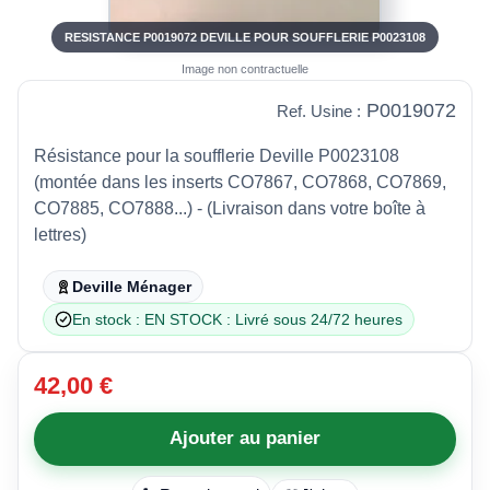
RESISTANCE P0019072 DEVILLE POUR SOUFFLERIE P0023108
Image non contractuelle
P0019072
Ref. Usine :
Résistance pour la soufflerie Deville P0023108
(montée dans les inserts CO7867, CO7868, CO7869,
CO7885, CO7888...) - (Livraison dans votre boîte à
lettres)
Deville Ménager
En stock : EN STOCK : Livré sous 24/72 heures
42,00 €
Ajouter au panier