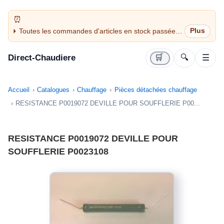
Toutes les commandes d'articles en stock passées
avant 14H sont expédiées le jour même (jours
ouvrés)
Direct-Chaudiere
🛒
🔍
☰
Accueil
Catalogues
Chauffage
Pièces détachées chauffage
RESISTANCE P0019072 DEVILLE POUR SOUFFLERIE P00...
RESISTANCE P0019072 DEVILLE POUR
SOUFFLERIE P0023108