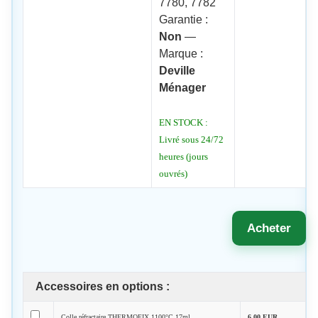
7780, 7782
Garantie :
Non
—
Marque :
Deville
Ménager
EN STOCK :
Livré sous 24/72
heures (jours
ouvrés)
Acheter
Accessoires en options :
Colle réfractaire THERMOFIX 1100°C 17ml
6,00 EUR