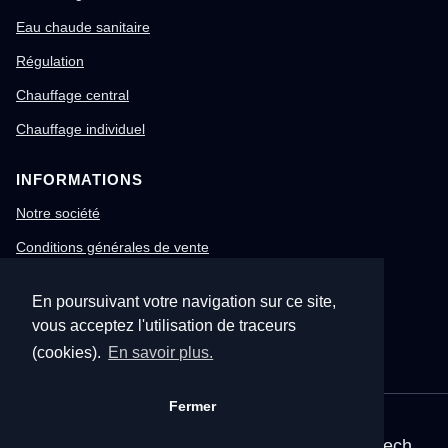
Eau chaude sanitaire
Régulation
Chauffage central
Chauffage individuel
INFORMATIONS
Notre société
Conditions générales de vente
Mentions légales
En poursuivant votre navigation sur ce site,
Gestion des cookies
vous acceptez l'utilisation de traceurs
Confidentialité & RGPD
(cookies).
En savoir plus.
Fermer
© 1996-2026 Nitech – Tous droits réservés
Mentions légales
•
CGV
•
Site corporate Nitech