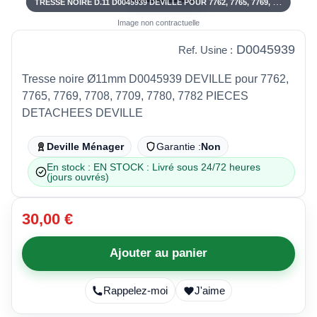
TRESSE NOIRE D.11 D0045939 DEVILLE POUR 7762, 7765, 7769, 7708, 7709, 7780, 7782
Image non contractuelle
D0045939
Ref. Usine :
Tresse noire Ø11mm D0045939 DEVILLE pour 7762,
7765, 7769, 7708, 7709, 7780, 7782 PIECES
DETACHEES DEVILLE
Deville Ménager
Garantie :
Non
En stock : EN STOCK : Livré sous 24/72 heures
(jours ouvrés)
30,00 €
Ajouter au panier
Rappelez-moi
J'aime