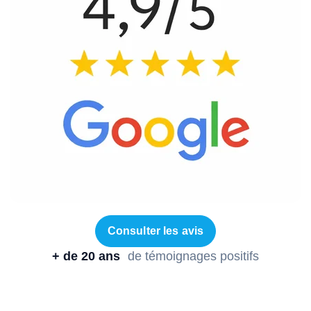
Consulter les avis
+ de 20 ans
de témoignages positifs