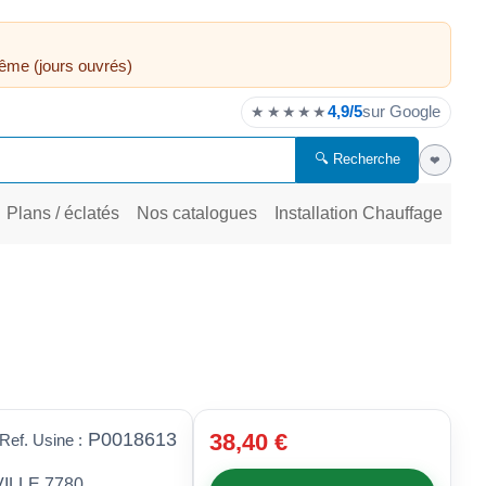
ême (jours ouvrés)
4,9/5
sur Google
★★★★★
🔍 Recherche
❤
Plans / éclatés
Nos catalogues
Installation Chauffage
P0018613
38,40 €
Ref. Usine :
LLE 7780