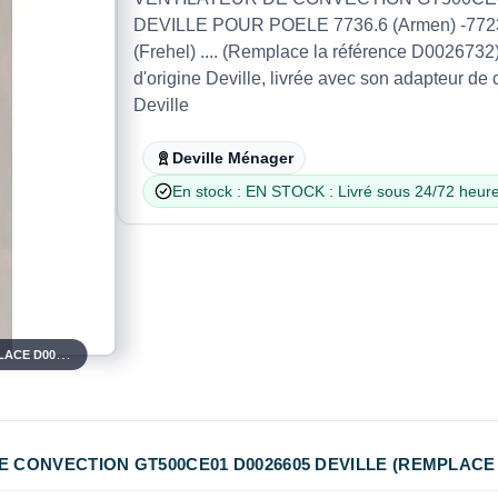
DEVILLE POUR POELE 7736.6 (Armen) -7723
(Frehel) .... (Remplace la référence D0026732) 
d'origine Deville, livrée avec son adapteur de
Deville
Deville Ménager
En stock : EN STOCK : Livré sous 24/72 heure
VENTILATEUR DE CONVECTION GT500CE01 D0026605 DEVILLE (REMPLACE D0026732) POUR POELE 7736.6-7723 7738
 CONVECTION GT500CE01 D0026605 DEVILLE (REMPLACE D0