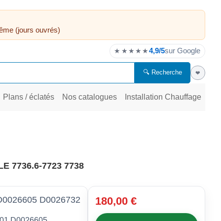
ême (jours ouvrés)
4,9/5
sur Google
★★★★★
🔍 Recherche
❤
Plans / éclatés
Nos catalogues
Installation Chauffage
 7736.6-7723 7738
0026605 D0026732
180,00 €
1 D0026605