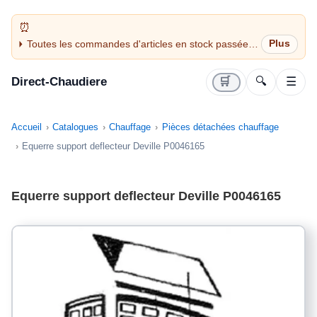
Toutes les commandes d'articles en stock passées
avant 14H sont expédiées le jour même (jours
ouvrés)
Direct-Chaudiere
🛒
🔍
☰
Accueil
Catalogues
Chauffage
Pièces détachées chauffage
Equerre support deflecteur Deville P0046165
Equerre support deflecteur Deville P0046165