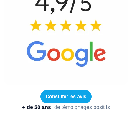
Consulter les avis
+ de 20 ans
de témoignages positifs