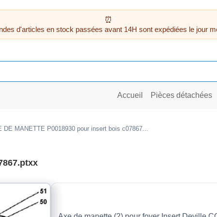
des d'articles en stock passées avant 14H sont expédiées le jour m
Accueil
Pièces détachées
 DE MANETTE P0018930 pour insert bois c07867...
7867.ptxx
Axe de manette (2) pour foyer Insert Deville