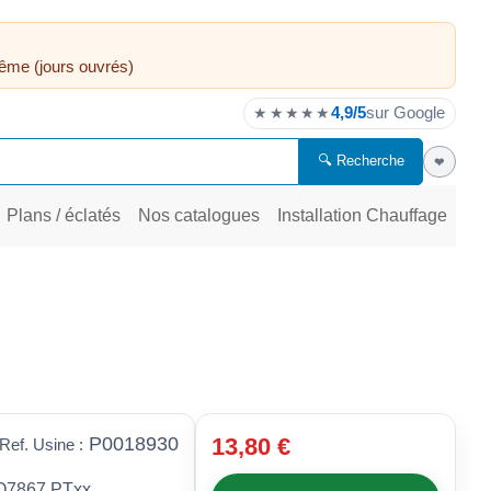
ême (jours ouvrés)
4,9/5
sur Google
★★★★★
🔍 Recherche
❤
Plans / éclatés
Nos catalogues
Installation Chauffage
P0018930
13,80 €
Ref. Usine :
 CO7867.PTxx