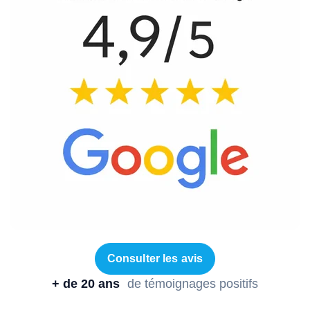
Consulter les avis
+ de 20 ans
de témoignages positifs