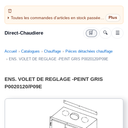
Toutes les commandes d'articles en stock passées
avant 14H sont expédiées le jour même (jours
ouvrés)
Direct-Chaudiere
🛒
🔍
☰
Accueil
Catalogues
Chauffage
Pièces détachées chauffage
ENS. VOLET DE REGLAGE -PEINT GRIS P0020120/P09E
ENS. VOLET DE REGLAGE -PEINT GRIS
P0020120/P09E