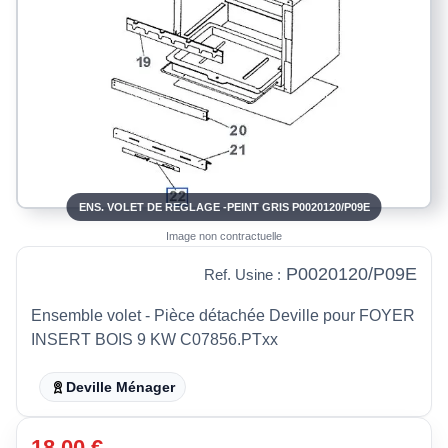
ENS. VOLET DE REGLAGE -PEINT GRIS P0020120/P09E
Image non contractuelle
P0020120/P09E
Ref. Usine :
Ensemble volet - Pièce détachée Deville pour FOYER
INSERT BOIS 9 KW C07856.PTxx
Deville Ménager
18,00 €