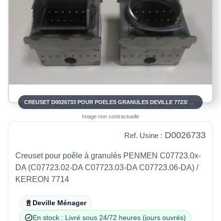
CREUSET D0026733 POUR POELES GRANULES DEVILLE 7723/7714
Image non contractuelle
D0026733
Ref. Usine :
Creuset pour poêle à granulés PENMEN C07723.0x-
DA (C07723.02-DA C07723.03-DA C07723.06-DA) /
KEREON 7714
Deville Ménager
En stock : Livré sous 24/72 heures (jours ouvrés)