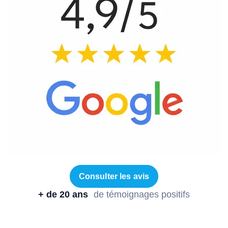
Consulter les avis
+ de 20 ans
de témoignages positifs