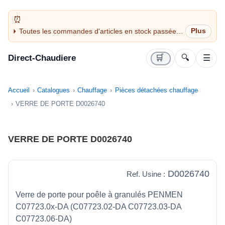
Toutes les commandes d'articles en stock passées
avant 14H sont expédiées le jour même (jours
ouvrés)
Direct-Chaudiere
🛒
🔍
☰
Accueil
Catalogues
Chauffage
Pièces détachées chauffage
VERRE DE PORTE D0026740
VERRE DE PORTE D0026740
D0026740
Ref. Usine :
Verre de porte pour poêle à granulés PENMEN
C07723.0x-DA (C07723.02-DA C07723.03-DA
C07723.06-DA)