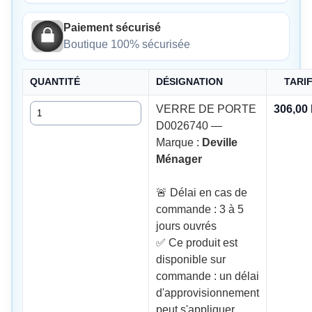
Paiement sécurisé
Boutique 100% sécurisée
QUANTITÉ
DÉSIGNATION
TARI
Quantité
VERRE DE PORTE
306,00
D0026740 —
Marque :
Deville
Ménager
🚨 Délai en cas de
commande : 3 à 5
jours ouvrés
✅ Ce produit est
disponible sur
commande : un délai
d'approvisionnement
peut s'appliquer.