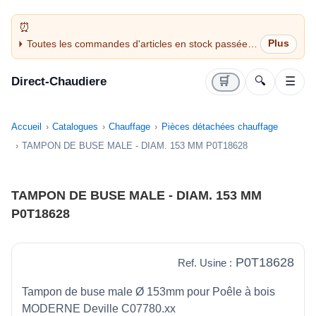
Toutes les commandes d'articles en stock passées
avant 14H sont expédiées le jour même (jours
ouvrés)
Direct-Chaudiere
🛒
🔍
☰
Accueil
Catalogues
Chauffage
Pièces détachées chauffage
TAMPON DE BUSE MALE - DIAM. 153 MM P0T18628
TAMPON DE BUSE MALE - DIAM. 153 MM
P0T18628
P0T18628
Ref. Usine :
Tampon de buse male Ø 153mm pour Poêle à bois
MODERNE Deville C07780.xx