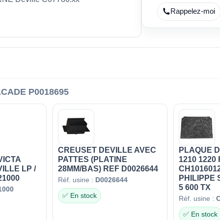
Rappelez-moi
CADE P0018695
CREUSET DEVILLE AVEC
PLAQUE D
VICTA
PATTES (PLATINE
1210 1220
ILLE LP /
28MM/BAS) REF D0026644
CH1016012
21000
PHILIPPE
Réf. usine :
D0026644
5 600 TX
1000
✅ En stock
Réf. usine :
✅ En stock