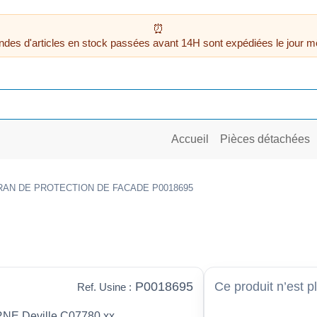
des d'articles en stock passées avant 14H sont expédiées le jour m
Accueil
Pièces détachées
RAN DE PROTECTION DE FACADE P0018695
P0018695
Ce produit n’est p
Ref. Usine :
ERNE Deville C07780.xx