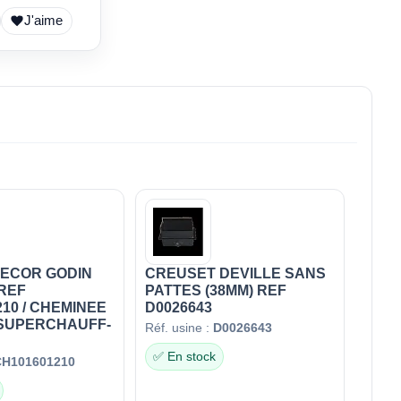
J'aime
ECOR GODIN
CREUSET DEVILLE SANS
 REF
PATTES (38MM) REF
10 / CHEMINEE
D0026643
 SUPERCHAUFF-
Réf. usine :
D0026643
✅ En stock
CH101601210