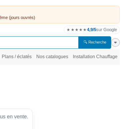
ême (jours ouvrés)
4,9/5
sur Google
★★★★★
🔍 Recherche
❤
Plans / éclatés
Nos catalogues
Installation Chauffage
lus en vente.