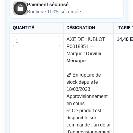
Paiement sécurisé
Boutique 100% sécurisée
QUANTITÉ
DÉSIGNATION
TARIF
Quantité
AXE DE HUBLOT
14,40 
P0018951 —
Marque :
Deville
Ménager
🚨 En rupture de
stock depuis le
18/03/2023
Approvisionnement
en cours
✅ Ce produit est
disponible sur
commande : un délai
d'approvisionnement