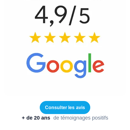
Consulter les avis
+ de 20 ans
de témoignages positifs