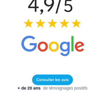
Consulter les avis
+ de 20 ans
de témoignages positifs