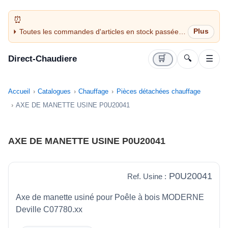
Toutes les commandes d'articles en stock passées
avant 14H sont expédiées le jour même (jours
ouvrés)
Direct-Chaudiere
🛒
🔍
☰
Accueil
Catalogues
Chauffage
Pièces détachées chauffage
AXE DE MANETTE USINE P0U20041
AXE DE MANETTE USINE P0U20041
P0U20041
Ref. Usine :
Axe de manette usiné pour Poêle à bois MODERNE
Deville C07780.xx