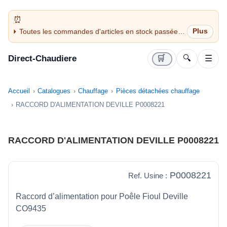
Toutes les commandes d'articles en stock passées
avant 14H sont expédiées le jour même (jours
ouvrés)
Direct-Chaudiere
🛒
🔍
☰
Accueil
Catalogues
Chauffage
Pièces détachées chauffage
RACCORD D'ALIMENTATION DEVILLE P0008221
RACCORD D'ALIMENTATION DEVILLE P0008221
P0008221
Ref. Usine :
Raccord d’alimentation pour Poêle Fioul Deville
CO9435