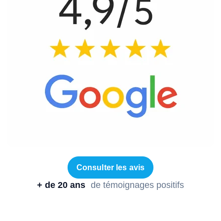
Consulter les avis
+ de 20 ans
de témoignages positifs