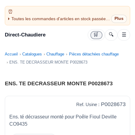
Toutes les commandes d'articles en stock passées
avant 14H sont expédiées le jour même (jours
ouvrés)
Direct-Chaudiere
🛒
🔍
☰
Accueil
Catalogues
Chauffage
Pièces détachées chauffage
ENS. TE DECRASSEUR MONTE P0028673
ENS. TE DECRASSEUR MONTE P0028673
P0028673
Ref. Usine :
Ens. té décrasseur monté pour Poêle Fioul Deville
CO9435