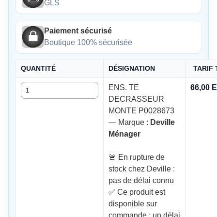
GLS
Paiement sécurisé
Boutique 100% sécurisée
QUANTITÉ
DÉSIGNATION
TARIF
Quantité
ENS. TE
66,00 
DECRASSEUR
MONTE P0028673
— Marque :
Deville
Ménager
🚨 En rupture de
stock chez Deville :
pas de délai connu
✅ Ce produit est
disponible sur
commande : un délai