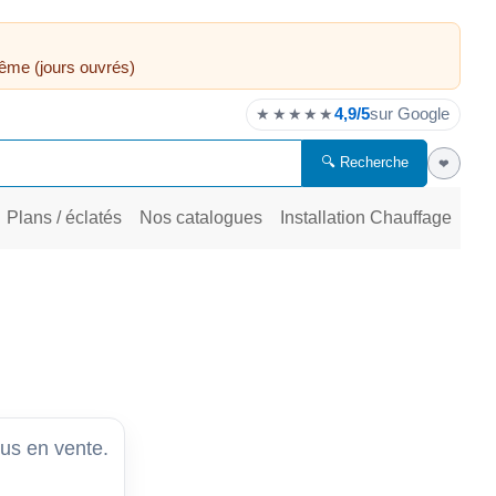
ême (jours ouvrés)
4,9/5
sur Google
★★★★★
🔍 Recherche
❤
Plans / éclatés
Nos catalogues
Installation Chauffage
lus en vente.