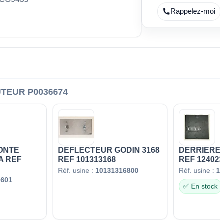
Rappelez-moi
TEUR P0036674
ONTE
DEFLECTEUR GODIN 3168
DERRIERE
A REF
REF 101313168
REF 12402
Réf. usine :
10131316800
Réf. usine :
1
0601
✅ En stock