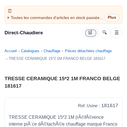
Toutes les commandes d'articles en stock passées
avant 14H sont expédiées le jour même (jours
ouvrés)
Direct-Chaudiere
🛒
🔍
☰
Accueil
Catalogues
Chauffage
Pièces détachées chauffage
TRESSE CERAMIQUE 15*2 1M FRANCO BELGE 181617
TRESSE CERAMIQUE 15*2 1M FRANCO BELGE
181617
181617
Ref. Usine :
TRESSE CERAMIQUE 15*2 1M (rÃ©fÃ©rence
interne piÃ¨ce dÃ©tachÃ©e chauffage marque Franco