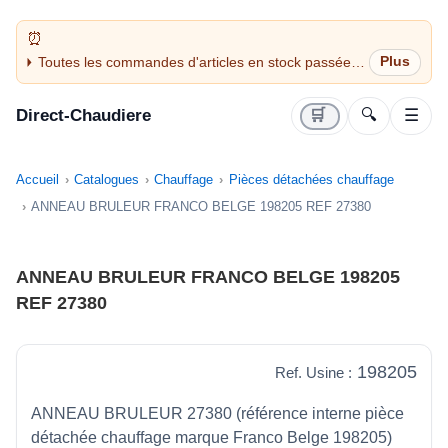
Toutes les commandes d'articles en stock passées
avant 14H sont expédiées le jour même (jours
ouvrés)
Direct-Chaudiere
🛒
🔍
☰
Accueil
Catalogues
Chauffage
Pièces détachées chauffage
ANNEAU BRULEUR FRANCO BELGE 198205 REF 27380
ANNEAU BRULEUR FRANCO BELGE 198205
REF 27380
198205
Ref. Usine :
ANNEAU BRULEUR 27380 (référence interne pièce
détachée chauffage marque Franco Belge 198205)