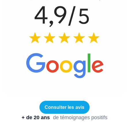
Consulter les avis
+ de 20 ans
de témoignages positifs