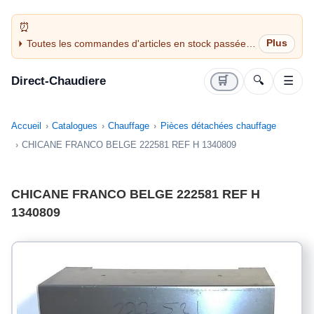
Toutes les commandes d'articles en stock passées
avant 14H sont expédiées le jour même (jours
ouvrés)
Direct-Chaudiere
🛒
🔍
☰
Accueil
Catalogues
Chauffage
Pièces détachées chauffage
CHICANE FRANCO BELGE 222581 REF H 1340809
CHICANE FRANCO BELGE 222581 REF H
1340809