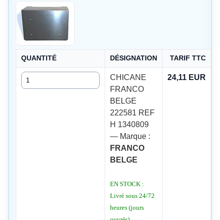
QUANTITÉ
DÉSIGNATION
TARIF TTC
Quantité
CHICANE
24,11 EUR
FRANCO
BELGE
222581 REF
H 1340809
— Marque :
FRANCO
BELGE
EN STOCK :
Livré sous 24/72
heures (jours
ouvrés)