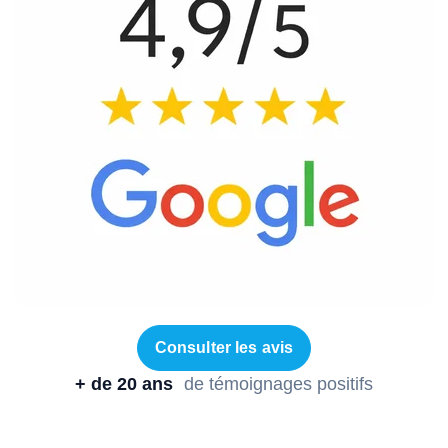
Consulter les avis
+ de 20 ans
de témoignages positifs