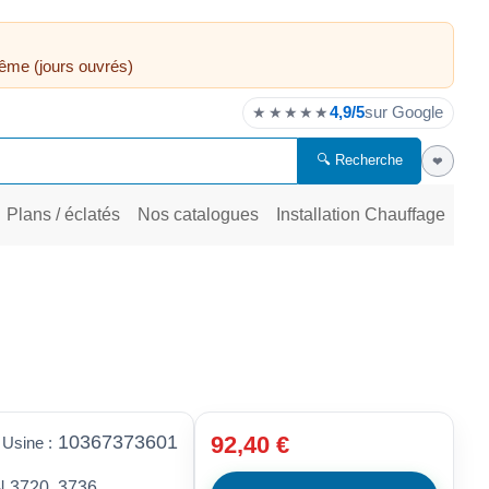
ême (jours ouvrés)
4,9/5
sur Google
★★★★★
🔍 Recherche
❤
Plans / éclatés
Nos catalogues
Installation Chauffage
10367373601
92,40 €
 Usine :
3720, 3736